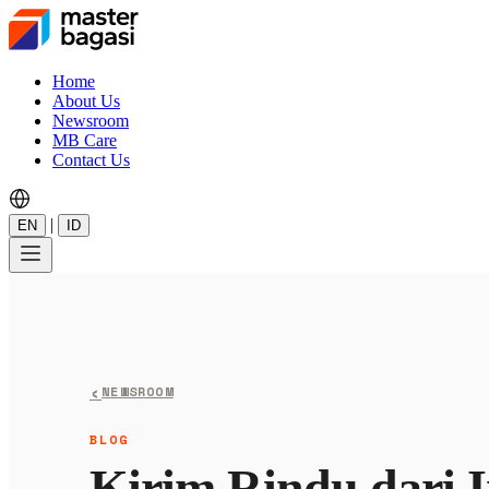
Home
About Us
Newsroom
MB Care
Contact Us
|
EN
ID
‹
NEWSROOM
BLOG
Kirim Rindu dari 