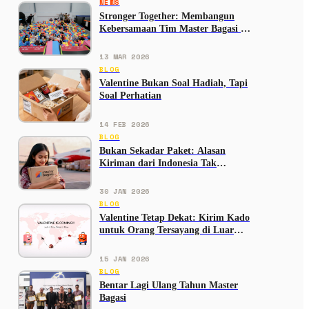
NEWS
Stronger Together: Membangun
Kebersamaan Tim Master Bagasi di
Bounce Street Asia
13 MAR 2026
BLOG
Valentine Bukan Soal Hadiah, Tapi
Soal Perhatian
14 FEB 2026
BLOG
Bukan Sekadar Paket: Alasan
Kiriman dari Indonesia Tak
Tergantikan
30 JAN 2026
BLOG
Valentine Tetap Dekat: Kirim Kado
untuk Orang Tersayang di Luar
Negeri
15 JAN 2026
BLOG
Bentar Lagi Ulang Tahun Master
Bagasi