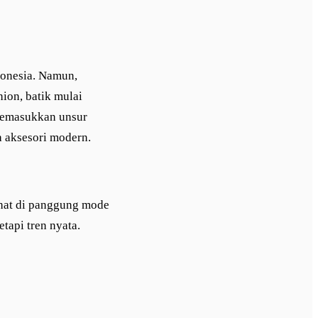
donesia. Namun,
hion, batik mulai
 memasukkan unsur
 aksesori modern.
lihat di panggung mode
tapi tren nyata.