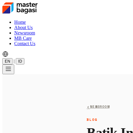
Home
About Us
Newsroom
MB Care
Contact Us
|
EN
ID
‹
NEWSROOM
BLOG
Batik In