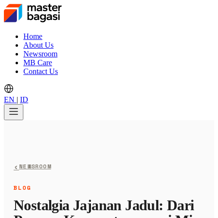
Home
About Us
Newsroom
MB Care
Contact Us
EN
|
ID
‹
NEWSROOM
BLOG
Nostalgia Jajanan Jadul: Dari